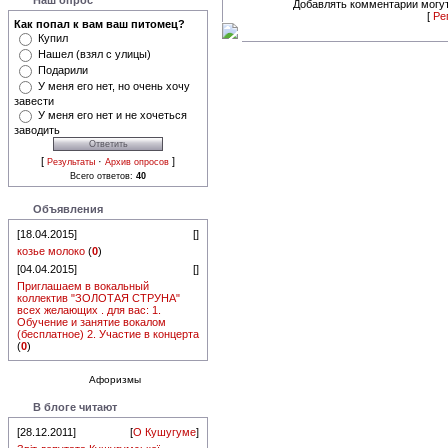
Наш опрос
Добавлять комментарии могут
[
Ре
Как попал к вам ваш питомец?
Купил
Нашел (взял с улицы)
Подарили
У меня его нет, но очень хочу
завести
У меня его нет и не хочеться
заводить
[
·
]
Результаты
Архив опросов
Всего ответов:
40
Объявления
[18.04.2015]
[
]
козье молоко
(
0
)
[04.04.2015]
[
]
Приглашаем в вокальный
коллектив "ЗОЛОТАЯ СТРУНА"
всех желающих . для вас: 1.
Обучение и занятие вокалом
(бесплатное) 2. Участие в концерта
(
0
)
Афоризмы
В блоге читают
[28.12.2011]
[
О Кушугуме
]