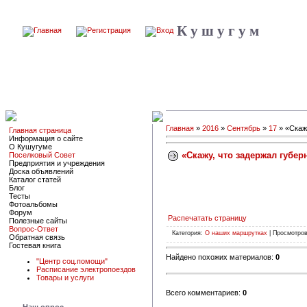
К у ш у г у м
Главная
»
2016
»
Сентябрь
»
17
» «Скаж
Главная страница
Информация о сайте
О Кушугуме
«Скажу, что задержал губер
Поселковый Совет
Предприятия и учреждения
Доска объявлений
Каталог статей
Блог
Тесты
Фотоальбомы
Форум
Распечатать страницу
Полезные сайты
Вопрос-Ответ
Категория:
О наших маршрутках
| Просмотров
Обратная связь
Гостевая книга
Найдено похожих материалов:
0
"Центр соц.помощи"
Расписание электропоездов
Товары и услуги
Всего комментариев:
0