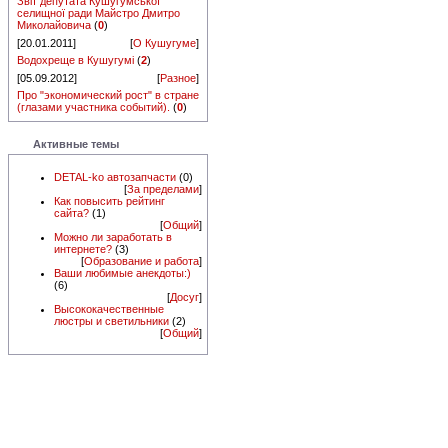
Звіт депутата Кушугумської
селищної ради Майстро Дмитро
Миколайовича
(
0
)
[20.01.2011]
[
О Кушугуме
]
Водохреще в Кушугумі
(
2
)
[05.09.2012]
[
Разное
]
Про "экономический рост" в стране
(глазами участника событий).
(
0
)
Активные темы
DETAL-ko автозапчасти
(0)
[
За пределами
]
Как повысить рейтинг
сайта?
(1)
[
Общий
]
Можно ли заработать в
интернете?
(3)
[
Образование и работа
]
Ваши любимые анекдоты:)
(6)
[
Досуг
]
Высококачественные
люстры и светильники
(2)
[
Общий
]