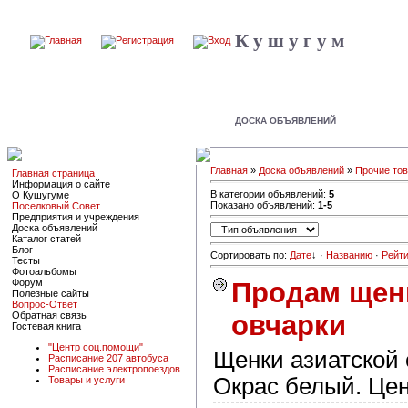
К у ш у г у м
ДОСКА ОБЪЯВЛЕНИЙ
Главная
»
Доска объявлений
»
Прочие то
Главная страница
Информация о сайте
В категории объявлений:
5
О Кушугуме
Показано объявлений:
1-5
Поселковый Совет
Предприятия и учреждения
Доска объявлений
Каталог статей
Блог
Сортировать по:
Дате
↓
·
Названию
·
Рейти
Тесты
Фотоальбомы
Продам щен
Форум
Полезные сайты
Вопрос-Ответ
овчарки
Обратная связь
Гостевая книга
"Центр соц.помощи"
Щенки азиатской 
Расписание 207 автобуса
Расписание электропоездов
Окрас белый. Цен
Товары и услуги