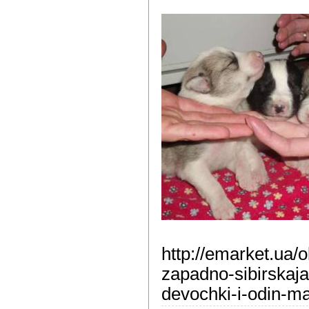
http://emarket.ua/o
zapadno-sibirskaja
devochki-i-odin-m