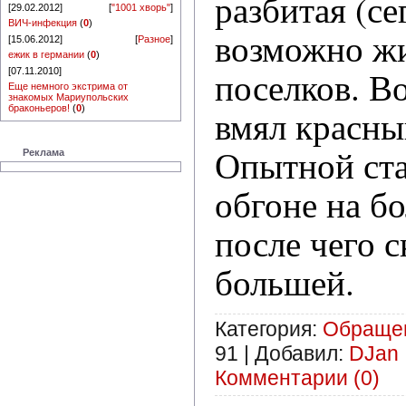
разбитая (се
[29.02.2012]
[
"1001 хворь"
]
ВИЧ-инфекция
(
0
)
возможно ж
[15.06.2012]
[
Разное
]
ежик в германии
(
0
)
поселков. Во
[07.11.2010]
Еще немного экстрима от
знакомых Мариупольских
браконьеров!
(
0
)
вмял красны
Опытной ст
Реклама
обгоне на б
после чего 
большей.
Категория:
Обраще
91
|
Добавил:
DJan
Комментарии (0)