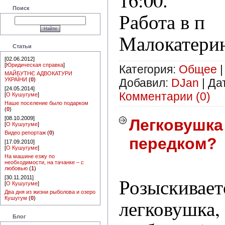
16:00.
Поиск
Работа в п
Малокатерин
Статьи
[02.06.2012]
[
Юридическая справка
]
Категория:
Общее
|
МАЙБУТНЄ АДВОКАТУРИ
Добавил:
DJan
|
Да
УКРАЇНИ
(
0
)
[24.05.2014]
Комментарии (0)
[
О Кушугуме
]
Наше поселение было подарком
(
0
)
[08.10.2009]
Легковушка
[
О Кушугуме
]
Видео репортаж
(
0
)
передком?
[17.09.2010]
[
О Кушугуме
]
На машине езжу по
необходимости, на тачанке – с
любовью
(
1
)
Розыскивает
[30.11.2011]
[
О Кушугуме
]
Два дня из жизни рыболова и озеро
Кушугум
(
0
)
легковушка,
Блог