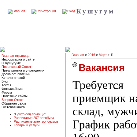
К у ш у г у м
Главная
»
2016
»
Март
» 11
Главная страница
Информация о сайте
О Кушугуме
Вакансия
Поселковый Совет
Предприятия и учреждения
Доска объявлений
Каталог статей
Требуется
Блог
Тесты
Фотоальбомы
приемщик н
Форум
Полезные сайты
Вопрос-Ответ
Обратная связь
склад, мужч
Гостевая книга
"Центр соц.помощи"
Расписание 207 автобуса
График рабо
Расписание электропоездов
Товары и услуги