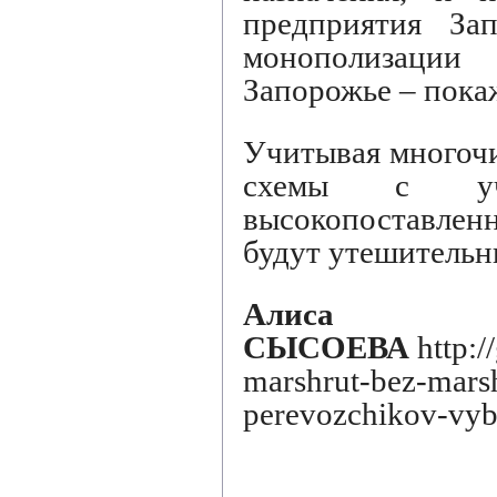
предприятия Зап
монополизаци
Запорожье – пока
Учитывая многоч
схемы с уча
высокопоставленн
будут утешительн
Алиса
СЫСОЕВА
http:/
marshrut-bez-mars
perevozchikov-vybi