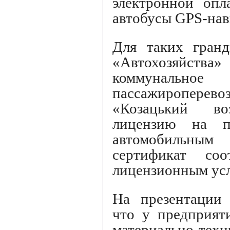
электронной опл
автобусы GPS-нав
Для таких гранд
«Автохозяйства
коммунальн
пассажиропере
«Козацький в
лицензию на па
автомобильным 
сертификат соо
лицензионным ус
На презентации 
что у предприят
материально-тех