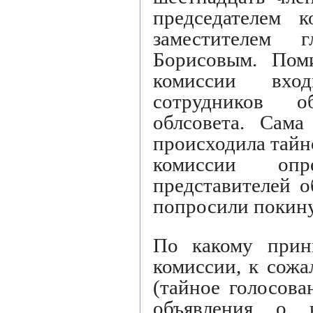
председателем к
заместителем
Борисовым. Пом
комиссии вхо
сотрудников о
облсовета. Сама
происходила тайно
комиссии опре
представителей 
попросили покин
По какому прин
комиссии, к сожа
(тайное голосова
объявления о к