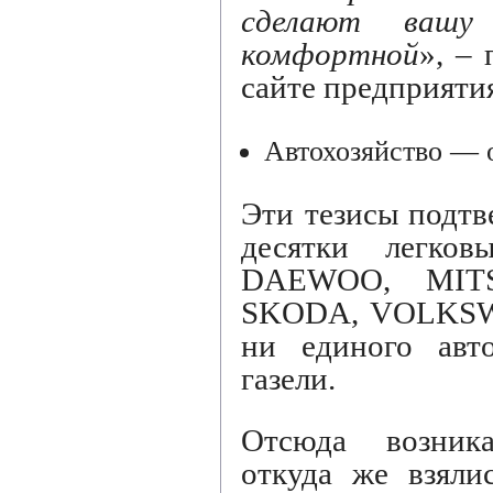
сделают вашу 
комфортной
», –
сайте предприяти
Автохозяйство —
Эти тезисы подтв
десятки легков
DAEWOO, MITS
SKODA, VOLKSW
ни единого авто
газели.
Отсюда возник
откуда же взяли