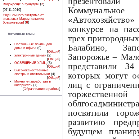
презентовали 
Водохреще в Кушугумі
(
2
)
Коммунальн
[07.11.2010]
Еще немного экстрима от
«Автохозяйств
знакомых Мариупольских
браконьеров!
(
0
)
конкурсе на пас
Активные темы
трех пригородных
Настольные лампы для
Балабино, За
дома и офиса
(0)
[
Общий
]
Запорожье – Мал
электронные деньги
(2)
[
Общий
]
ОСВЕЩЕНИЕ УЛИЦ
(3)
представили 34
[
Общий
]
Высококачественные
которых могут о
люстры и светильники
(4)
[
Общий
]
Можно ли заработать в
лиц с ограничен
интернете?
(7)
[
Образование и работа
]
торжественно
облгосадминис
посвятили гор
развитию предпр
будущем планиру