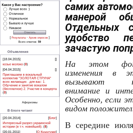
самих автомо
Какое у Вас настроение?
Лучше всех :)
манерой об
Отличное
Нормальное
Отдельных с
Бывало и лучше
Никакое
удобство пе
[
·
]
Результаты
Архив опросов
Всего ответов:
59
зачастую попр
Объявления
[18.04.2015]
[
]
На этом фо
козье молоко
(
0
)
[04.04.2015]
[
]
изменения в э
Приглашаем в вокальный
коллектив "ЗОЛОТАЯ СТРУНА"
вызывают по
всех желающих . для вас: 1.
Обучение и занятие вокалом
внимание и инте
(бесплатное) 2. Участие в концерта
(
0
)
Особенно, если э
Афоризмы
видом положител
В блоге читают
[20.04.2014]
[
Блог
]
В середине июля
Интересный разрез украинской
истории (в т.ч. новейшей).
(
8
)
[20.01.2011]
[
О Кушугуме
]