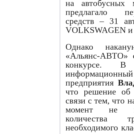
на автобусных 
предлагало пе
средств – 31 ав
VOLKSWAGEN и
Однако накан
«Альянс-АВТО» о
конкурсе. 
информационн
предприятия
Вла
что решение об 
связи с тем, что 
момент не им
количества т
необходимого кла