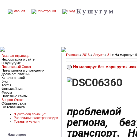
К у ш у г у м
Главная
»
2016
»
Август
»
31
» На маршрут б
Главная страница
Информация о сайте
О Кушугуме
На маршрут без маршруток -ка
Поселковый Совет
Предприятия и учреждения
Доска объявлений
Каталог статей
Блог
Тесты
Фотоальбомы
Форум
Полезные сайты
Вопрос-Ответ
Обратная связь
проблемой
Гостевая книга
"Центр соц.помощи"
Расписание электропоездов
региона, без
Товары и услуги
транспорт. Н
Наш опрос