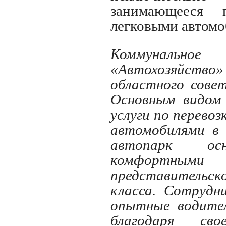
занимающееся п
легковыми автомо
Коммунальн
«Автохозяйс
областного совет
Основным видом 
услуги по перево
автомобилями в 
автопарк осн
комфортным
представительск
класса. Сотрудн
опытные водител
благодаря сво