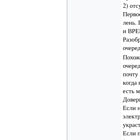
2) от
Перво
лень.
и ВРЕ
Разоб
очер
Похож
очере
почту
когда 
есть м
Довер
Если н
элект
украс
Если 