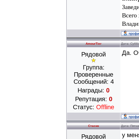
Завед
Всего
Влади
AmourTier
Дата: Суббо
Да. О
Рядовой
Группа:
Проверенные
Сообщений:
4
Награды:
0
Репутация:
0
Статус:
Offline
Стасик
Дата: Пятни
у мен
Рядовой