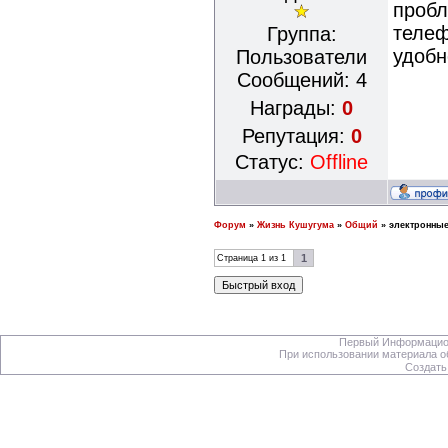
пробл
телеф
Группа:
удобн
Пользователи
Сообщений:
4
Награды:
0
Репутация:
0
Статус:
Offline
Форум
»
Жизнь Кушугума
»
Общий
»
электронные
1
Страница
1
из
1
Первый Информацион
При использовании материала об
Создать