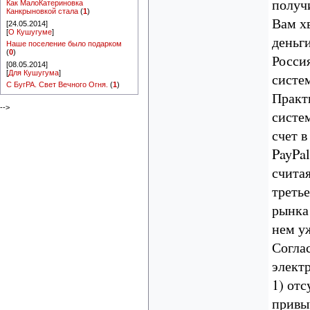
получ
Как МалоКатериновка
Канкрыновкой стала
(
1
)
Вам х
[24.05.2014]
[
О Кушугуме
]
деньги
Наше поселение было подарком
(
0
)
Росси
[08.05.2014]
[
Для Кушугума
]
систе
С БугРА. Свет Вечного Огня.
(
1
)
Практ
-->
систем
счет в
PayPa
считая
треть
рынка
нем у
Согла
элект
1) от
привы