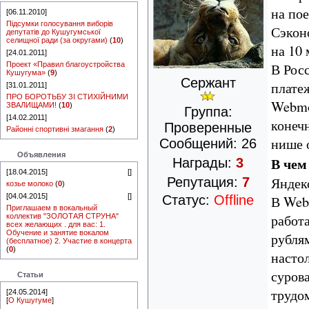
на по
[06.11.2010]
Підсумки голосування виборів
Сэконо
депутатів до Кушугумської
селищної ради (за округами)
(
10
)
на 10 
[24.01.2011]
Проект «Правил благоустройства
В Рос
Кушугума»
(
9
)
Сержант
плате
[31.01.2011]
ПРО БОРОТЬБУ ЗІ СТИХІЙНИМИ
Webmo
ЗВАЛИЩАМИ!
(
10
)
Группа:
[14.02.2011]
конеч
Проверенные
Районні спортивні змагання
(
2
)
нише 
Сообщений:
26
Объявления
В чем
Награды:
3
[18.04.2015]
[
]
Яндек
Репутация:
7
козье молоко
(
0
)
[04.04.2015]
[
]
В Web
Статус:
Offline
Приглашаем в вокальный
работа
коллектив "ЗОЛОТАЯ СТРУНА"
всех желающих . для вас: 1.
Обучение и занятие вокалом
рублям
(бесплатное) 2. Участие в концерта
(
0
)
насто
сурова
Статьи
трудо
[24.05.2014]
[
О Кушугуме
]