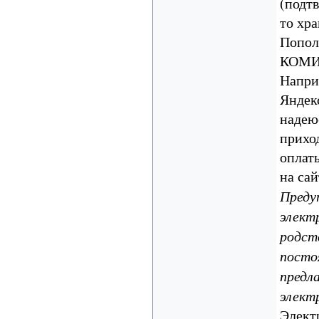
(подт
то хра
Попол
КОМИС
Напри
Яндекс
надеюс
прихо
оплат
на сай
Преду
электр
родст
посто
предл
элект
Элект