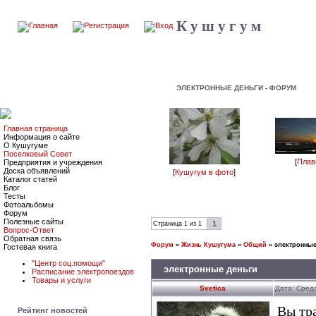
К у ш у г у м
ЭЛЕКТРОННЫЕ ДЕНЬГИ - ФОРУМ
Главная страница
Информация о сайте
О Кушугуме
Поселковый Совет
[
Плав
Предприятия и учреждения
Доска объявлений
[
Кушугум в фото
]
Каталог статей
Блог
Тесты
Фотоальбомы
Форум
Полезные сайты
1
Страница
1
из
1
Вопрос-Ответ
Обратная связь
Форум
»
Жизнь Кушугума
»
Общий
»
электронные
Гостевая книга
"Центр соц.помощи"
электронные деньги
Расписание электропоездов
Товары и услуги
Svetica
Дата: Среда
Вы тра
Рейтинг новостей