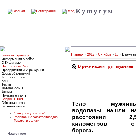
К у ш у г у м
Главная
»
2017
»
Октябрь
»
18
» В реке 
Главная страница
Информация о сайте
О Кушугуме
В реке нашли труп мужчины
Поселковый Совет
Предприятия и учреждения
Доска объявлений
Каталог статей
Блог
Тесты
Фотоальбомы
Форум
Полезные сайты
Вопрос-Ответ
Тело мужчин
Обратная связь
Гостевая книга
водолазы нашли н
"Центр соц.помощи"
расстоянии 2,
Расписание электропоездов
Товары и услуги
километров о
берега.
Наш опрос