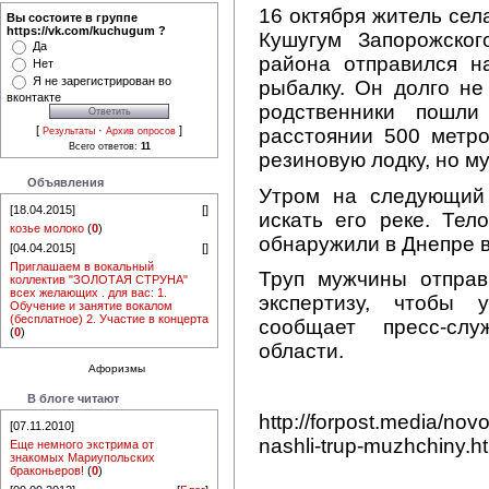
16 октября житель сел
Вы состоите в группе
https://vk.com/kuchugum ?
Кушугум Запорожског
Да
района отправился н
Нет
Я не зарегистрирован во
рыбалку. Он долго не
вконтакте
родственники пошли
[
·
]
расстоянии 500 метро
Результаты
Архив опросов
Всего ответов:
11
резиновую лодку, но м
Объявления
Утром на следующий
[18.04.2015]
[
]
искать его реке. Тел
козье молоко
(
0
)
обнаружили в Днепре в
[04.04.2015]
[
]
Приглашаем в вокальный
Труп мужчины отправ
коллектив "ЗОЛОТАЯ СТРУНА"
всех желающих . для вас: 1.
экспертизу, чтобы 
Обучение и занятие вокалом
(бесплатное) 2. Участие в концерта
сообщает пресс-сл
(
0
)
области.
Афоризмы
В блоге читают
http://forpost.media/no
[07.11.2010]
nashli-trup-muzhchiny.h
Еще немного экстрима от
знакомых Мариупольских
браконьеров!
(
0
)