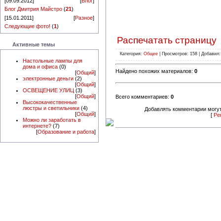
[09.09.2012]
[
Блог
]
Блог Дмитрия Майстро
(
21
)
[15.01.2011]
[
Разное
]
Следующие фото!
(
1
)
Распечатать страницу
Активные темы
Категория:
Общее
| Просмотров: 158 | Добавил
Настольные лампы для
дома и офиса
(0)
Найдено похожих материалов:
0
[
Общий
]
электронные деньги
(2)
[
Общий
]
ОСВЕЩЕНИЕ УЛИЦ
(3)
[
Общий
]
Всего комментариев:
0
Высококачественные
люстры и светильники
(4)
Добавлять комментарии могут
[
Общий
]
[
Ре
Можно ли заработать в
интернете?
(7)
[
Образование и работа
]