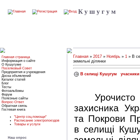
К у ш у г у м
Главная
»
2017
»
Ноябрь
»
1
» В с
Главная страница
Информация о сайте
земельні ділянки
О Кушугуме
Поселковый Совет
Предприятия и учреждения
В селищі Кушугум учасники
Доска объявлений
Каталог статей
Блог
Тесты
Фотоальбомы
Урочисто на
Форум
Полезные сайты
Вопрос-Ответ
захисника Укр
Обратная связь
Гостевая книга
та Покрови Пр
"Центр соц.помощи"
Расписание электропоездов
Товары и услуги
в селищі Куш
земельні діля
Наш опрос