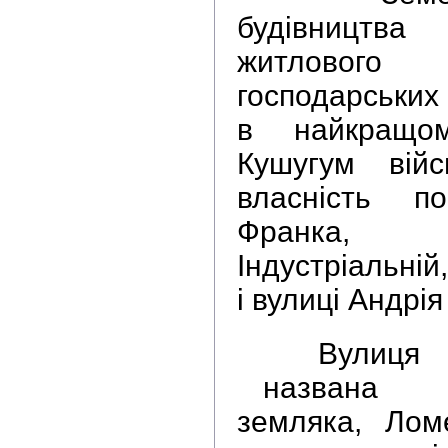
будівництва 
житловог
господарських
в найкращо
Кушугум війс
власність п
Франка, П
Індустріальні
і вулиці Андрі
Вулиця Ан
названа і
земляка, Лом