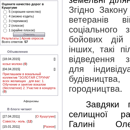
Оцените качество дорог в
Згідно Закону 
Кушугуме
5 (хорошее качество)
4 (можно ездить)
ветеранів ві
3 (терпимое)
2 (плохое)
соціального 
1 (крайне плохое)
бойових дій 
Результаты
|
Архив опросов
Всего ответов:
57
інших, такі п
Объявления
відведення з
[18.04.2015]
[
]
козье молоко
(
0
)
для індивіду
[04.04.2015]
[
]
Приглашаем в вокальный
будівництва
коллектив "ЗОЛОТАЯ СТРУНА"
всех желающих . для вас: 1.
Обучение и занятие вокалом
городництва
.
(бесплатное) 2. Участие в концерта
(
0
)
Афоризмы
Завдяки гол
В блоге читают
селищної ра
[27.04.2011]
[
О Кушугуме
]
Галині Оле
Совести,- ноль.
(
12
)
[15.01.2011]
[
Разное
]