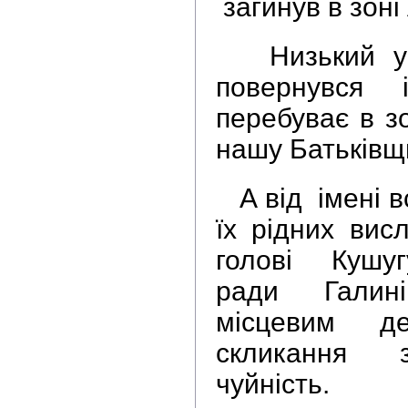
загинув в зоні
Низький укл
повернувся
перебуває в з
нашу Батьківщ
А від імені вс
їх рідних вис
голові Кушуг
ради Галин
місцевим де
скликання 
чуйність.