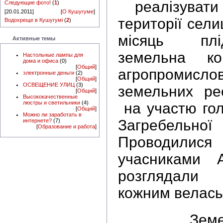
реалізува
Следующие фото!
(
1
)
[20.01.2011]
[
О Кушугуме
]
території сел
Водохреще в Кушугумі
(
2
)
місяць пл
Активные темы
земельна ко
Настольные лампы для
дома и офиса
(0)
[
Общий
]
агропромисл
электронные деньги
(2)
[
Общий
]
ОСВЕЩЕНИЕ УЛИЦ
(3)
земельних рес
[
Общий
]
Высококачественные
люстры и светильники
(4)
на участю го
[
Общий
]
Можно ли заработать в
Загребел
интернете?
(7)
[
Образование и работа
]
Проводилися 
учасниками 
розглядали 
кожним велась
Земельні