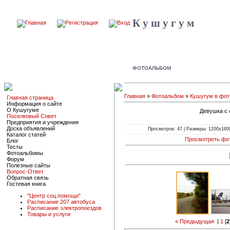
К у ш у г у м
ФОТОАЛЬБОМ
Главная
»
Фотоальбом
»
Кушугум в фот
Главная страница
Информация о сайте
О Кушугуме
Девушка с 
Поселковый Совет
Предприятия и учреждения
Доска объявлений
Просмотров: 47 | Размеры: 1200x1600p
Каталог статей
Просмотреть фо
Блог
Тесты
Фотоальбомы
Форум
Полезные сайты
Вопрос-Ответ
Обратная связь
Гостевая книга
"Центр соц.помощи"
Расписание 207 автобуса
Расписание электропоездов
Товары и услуги
« Предыдущая
|
1
[
2