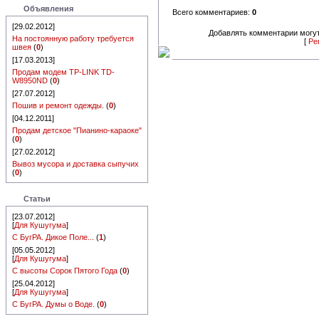
Объявления
Всего комментариев:
0
[29.02.2012]
Добавлять комментарии могут
На постоянную работу требуется
[
Ре
швея
(
0
)
[17.03.2013]
Продам модем TP-LINK TD-
W8950ND
(
0
)
[27.07.2012]
Пошив и ремонт одежды.
(
0
)
[04.12.2011]
Продам детское "Пианино-караоке"
(
0
)
[27.02.2012]
Вывоз мусора и доставка сыпучих
(
0
)
Статьи
[23.07.2012]
[
Для Кушугума
]
С БугРА. Дикое Поле...
(
1
)
[05.05.2012]
[
Для Кушугума
]
С высоты Сорок Пятого Года
(
0
)
[25.04.2012]
[
Для Кушугума
]
С БугРА. Думы о Воде.
(
0
)