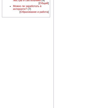
люстры и светильники
(4)
[
Общий
]
Можно ли заработать в
интернете?
(7)
[
Образование и работа
]