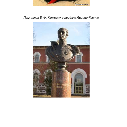
Памятник Е. Ф. Канкрину в посёлке Лисино-Корпус