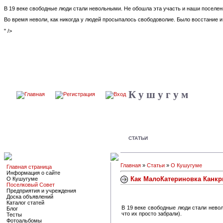
В 19 веке свободные люди стали невольными. Не обошла эта участь и наши поселени
Во время неволи, как никогда у людей просыпалось свободоволие. Было восстание и 
" />
К у ш у г у м
СТАТЬИ
Главная
»
Статьи
»
О Кушугуме
Главная страница
Информация о сайте
Как МалоКатериновка Канкр
О Кушугуме
Поселковый Совет
Предприятия и учреждения
Доска объявлений
Каталог статей
В 19 веке свободные люди стали нево
Блог
что их просто забрали).
Тесты
Фотоальбомы