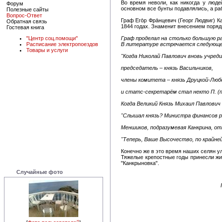
Во время неволи, как никогда у люд
Форум
основном все бунты подавлялись, а ра
Полезные сайты
Вопрос-Ответ
Граф Его́р Фра́нцевич (Георг Людвиг) 
Обратная связь
1844 годах. Знаменит внесением поряд
Гостевая книга
Граф проделал на столько большую ра
"Центр соц.помощи"
В литературе встречается следующе
Расписание электропоездов
Товары и услуги
"Когда Николай Павлович вновь учред
председатель – князь Васильчиков,
члены комитета – князь Друцкой-Любе
и статс-секретарём стал некто П. (п
Когда Великий Князь Михаил Павлович
"Слышал князь? Министра финансов р
Меншиков, подразумевая Канкрина, о
"Теперь, Ваше Высочество, по крайней 
Конечно же в это время наших селян у
Тяжелые крепостные годы принесли жит
"Канкрыновка".
Случайные фото