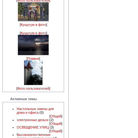
[
Фото пользователей
]
[
Кушугум в фото
]
[
Кушугум в фото
]
[
Плавни
]
[
Фото пользователей
]
Активные темы
Настольные лампы для
дома и офиса
(0)
[
Общий
]
электронные деньги
(2)
[
Общий
]
ОСВЕЩЕНИЕ УЛИЦ
(3)
[
Общий
]
Высококачественные