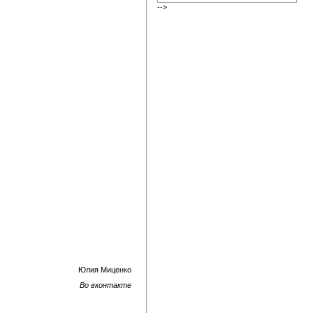
-->
Юлия Миценко
Во вконтакте