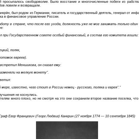
ей просыпалось свободоволие. Было восстание и многочисленные побеги из рабств
бов ловили и возвращали.
Канкри́н, был родом из Германии, писатель и государственный деятель, генерал от и
ка в финансовое управление России.
боту в стране, что после его ухода, должность уже не мог занимать только один 
е:
ил при Государственном совете особый финансовый, в состав его комитета вошли:
цкий, поляк,
отомок евреев).
 встретил Меншикова, он сказал ему:
азменяли на мелкую монету".
тветил:
мере, известно, чего стоит в России немец - русского, поляка и еврея"."
лучшения не коснулись.
елям много плохо, но не смотря на это они сохранили второе название поселка, что 
Граф Егор Францевич (Георг Людвиг) Канкрин (27 ноября 1774 — 10 сентября 1845)