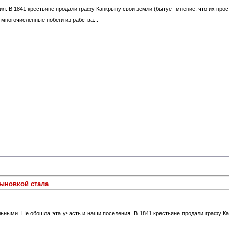
я. В 1841 крестьяне продали графу Канкрыну свои земли (бытует мнение, что их прос
многочисленные побеги из рабства...
ыновкой стала
льными. Не обошла эта участь и наши поселения. В 1841 крестьяне продали графу К