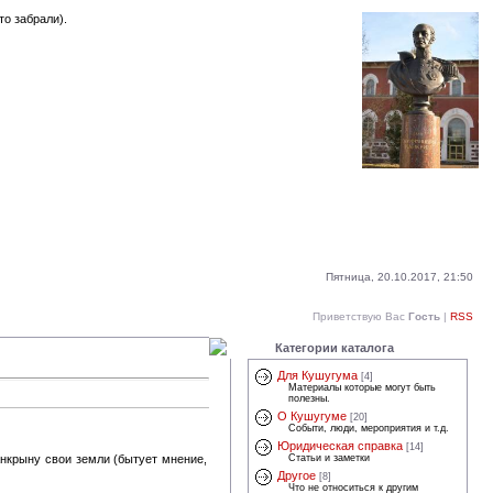
то забрали).
Пятница, 20.10.2017, 21:50
Приветствую Вас
Гость
|
RSS
Категории каталога
Для Кушугума
[4]
Материалы которые могут быть
полезны.
О Кушугуме
[20]
Событи, люди, мероприятия и т.д.
Юридическая справка
[14]
Статьи и заметки
анкрыну свои земли (бытует мнение,
Другое
[8]
Что не относиться к другим