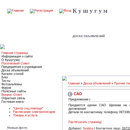
К у ш у г у м
ДОСКА ОБЪЯВЛЕНИЙ
Главная страница
Информация о сайте
О Кушугуме
Поселковый Совет
Предприятия и учреждения
Доска объявлений
Каталог статей
Блог
Тесты
Главная
»
Доска объявлений
»
Прочие то
Фотоальбомы
Форум
Полезные сайты
САО
Вопрос-Ответ
Обратная связь
Предложение |
Гостевая книга
Продаются щенки САО. Щенкам на фо
"Центр соц.помощи"
договорная!
Расписание электропоездов
Детали по контактному телефону 09733
Товары и услуги
Распечатать страницу
Новые фото
Добавил:
Svetica
| Контактное лицо:
0973