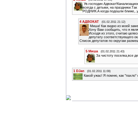
Ув.господин Адвокат!Канализацион
всегда c детьми, на праздники.Та
РОДНИК.А когда подошли ближе,.
4
АДВОКАТ
(01.02.2011 21:12)
Миша! Как видно из моей зам
Хочу Вам сообщить, что я явл
Исходя из этого, считаю целе
депутату соответствующего окр
Список депутатов по округам разме
5
Миша
(01.02.2011 21:43)
За чистоту поселка,все д
1
DJan
(01.02.2011 11:09)
Какой ужас! Я помню, как "пахло"