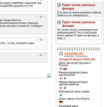
вой,в раене БАМА!Мы отдыхали там
Горят огнем уличные
станции!!Мы думали,что это
фонари
И кстати на земле валялись кабеля
Линета а не электросети...
-3
дет продолжаться.
Горят огнем уличные
ртизанская(нечетная сторона)).
фонари
алку мусора и нечистот, сообщать
Ну зачем писать непроверенную
информацию!!!! Это столб возле
моего двора! И горел не фонарь а
блок э...
0
Но,...а там, смотрите сами.
0