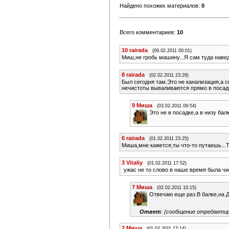
Найдено похожих материалов:
0
Всего комментариев:
10
10
rairada
(09.02.2011 00:01)
Миш,не гробь машину...Я сам туда навед
8
rairada
(02.02.2011 23:28)
Был сегодня там.Это не канализация,а 
нечистоты вываливаются прямо в посадк
9
Миша
(03.02.2011 09:54)
Это не в посадке,а в низу ба
6
rairada
(01.02.2011 23:25)
Миша,мне кажется,ты что-то путаешь...Т
3
Vitaliy
(01.02.2011 17:52)
ужас не то слово в наше время была чи
7
Миша
(02.02.2011 10:15)
Отвечаю еще раз.В балке,на Д
Ответ
: {сообщение отредактир
2
Миша
(01.02.2011 17:14)