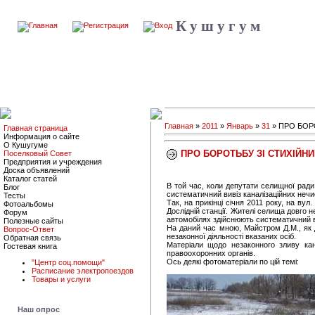
К у ш у г у м
Главная
»
2011
»
Январь
»
31
» ПРО БОР
Главная страница
Информация о сайте
О Кушугуме
ПРО БОРОТЬБУ ЗІ СТИХІЙН
Поселковый Совет
Предприятия и учреждения
Доска объявлений
Каталог статей
В той час, коли депутати селищної рад
Блог
систематичний вивіз каналізаційних неч
Тесты
Так, на прикінці січня 2011 року, на ву
Фотоальбомы
Дослідній станції. Жителі селища довго н
Форум
автомобілях здійснюють систематичний ви
Полезные сайты
На даний час мною, Майстром Д.М., як д
Вопрос-Ответ
незаконної діяльності вказаних осіб.
Обратная связь
Матеріали щодо незаконного зливу кан
Гостевая книга
правоохоронних органів.
Ось деякі фотоматеріали по цій темі:
"Центр соц.помощи"
Расписание электропоездов
Товары и услуги
Наш опрос