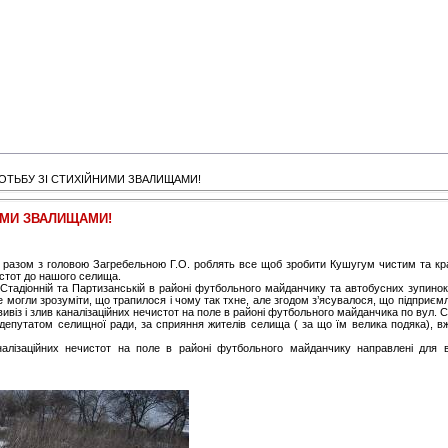
ОТЬБУ ЗІ СТИХІЙНИМИ ЗВАЛИЩАМИ!
ИМИ ЗВАЛИЩАМИ!
и разом з головою Загребельною Г.О. роблять все щоб зробити Кушугум чистим та кра
истот до нашого селища.
л. Стадіонній та Партизанській в районі футбольного майданчику та автобусних зупин
е могли зрозуміти, що трапилося і чому так тхне, але згодом з’ясувалося, що підприємл
віз і злив каналізаційних нечистот на поле в районі футбольного майданчика по вул. С
епутатом селищної ради, за сприяння жителів селища ( за що їм велика подяка), вж
алізаційних нечистот на поле в районі футбольного майданчику направлені для 