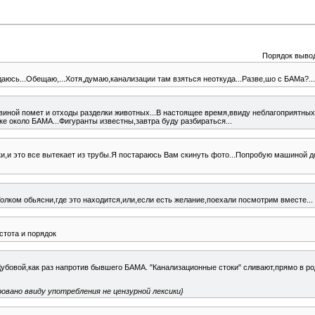
Порядок выво
аюсь...Обещаю,...Хотя,думаю,канализации там взяться неоткуда...Разве,шо с БАМа?...
свиной помет и отходы разделки животных...В настоящее время,ввиду неблагоприятных
е около БАМА...Фигуранты известны,завтра буду разбираться...
лки,и это все вытекает из трубы.Я постараюсь Вам скинуть фото...Попробую машиной д
олком обьясни,где это находится,или,если есть желание,поехали посмотрим вместе...
стота и порядок
убовой,как раз напротив бывшего БАМА. "Канализационные стоки" сливают,прямо в род
овано ввиду употребления не цензурной лексики}