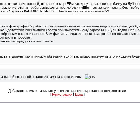
ные стоки на Колхозной,это капля в море!!Вы,как депутат,загляните в балку на Дубо
к там,нечистоты,из трубы выливаются круглогодично!!Вот там запахи,-как на Опытной 
.ужас!Открытая КАНАЛИЗАЦИЯ!!Вот Вам и вопрос,-это нормально??
етки и фотографий борьба со стихийными свалками в поселке ведется и в будущем бу
яюсь депутатом поселкового совета по избирательному округу №10( ул.Стадионная,Па
сообразным о всех извесных Вам фактах и лицах которые осуществляют незаконную св
уга или в поссовет.
щен на информдоске в поссовете.
епутаты,должны как минимум,обьедениться.Я так думаю,поселку от этого,хуже не будет.
 на нашей школьной остановке, аж глаза слезились...
Добавлять комментарии могут только зарегистрированные пользователи.
[
Регистрация
|
Вход
]