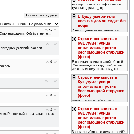
то скорее наши зашифрованные
туда заходили....)))))
В Кушугуме жители
десятка домов сидят без
да комментариев:
воды
-1
И не кто даже не пошевелился.
Хотя навряд-ли...Обьёмы не те...
Страх и ненависть в
Кушугуме: улица
1
ополчилась против
 погодных условий, все эти
беспомощной старушки
(фото)
Я написала комментарий об этой
0
"беспомощной старушке", но он
оехать..
исчез. К моему, большому, со...
Страх и ненависть в
-1
Кушугуме: улица
ополчилась против
беспомощной старушки
(фото)
0
комментарии не убирались
Страх и ненависть в
2
Кушугуме: улица
ник.Родник найдете,а запах покажет.
ополчилась против
беспомощной старушки
(фото)
Зачем вы убираете комментарий?
1