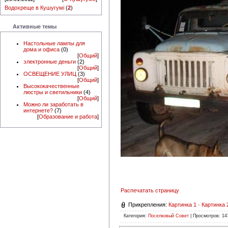
Водохреще в Кушугумі
(
2
)
Активные темы
Настольные лампы для
дома и офиса
(0)
[
Общий
]
электронные деньги
(2)
[
Общий
]
ОСВЕЩЕНИЕ УЛИЦ
(3)
[
Общий
]
Высококачественные
люстры и светильники
(4)
[
Общий
]
Можно ли заработать в
интернете?
(7)
[
Образование и работа
]
Распечатать страницу
Прикрепления:
Картинка 1
·
Картинка 
Категория:
Поселковый Совет
| Просмотров: 14