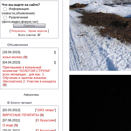
Что вы ищете на сайте?
Информацию
(новости,объявления)
Развлечения
(фото,видео,форум,чат)
[
·
]
Результаты
Архив опросов
Всего ответов:
37
Объявления
[18.04.2015]
[
]
козье молоко
(
0
)
[04.04.2015]
[
]
Приглашаем в вокальный
коллектив "ЗОЛОТАЯ СТРУНА"
всех желающих . для вас: 1.
Обучение и занятие вокалом
(бесплатное) 2. Участие в концерта
(
0
)
Афоризмы
В блоге читают
[02.03.2012]
[
"1001 хворь"
]
ВИРУСНЫЕ ГЕПАТИТЫ
(
0
)
[07.06.2011]
[
О Кушугуме
]
О воде
(
5
)
[20.01.2011]
[
О Кушугуме
]