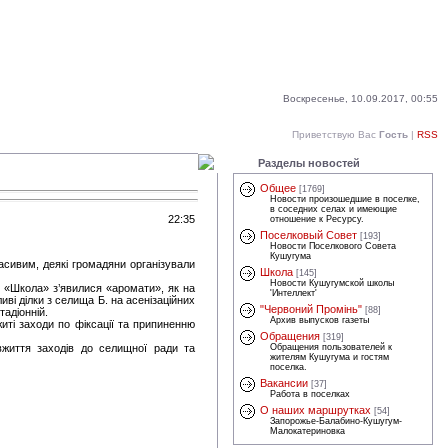
Воскресенье, 10.09.2017, 00:55
Приветствую Вас
Гость
|
RSS
Разделы новостей
Общее
[1769]
Новости произошедшие в поселке,
в соседних селах и имеющие
22:35
отношение к Ресурсу.
Поселковый Совет
[193]
Новости Поселкового Совета
Кушугума
сивим, деякі громадяни організували
Школа
[145]
Новости Кушугумской школы
ок «Школа» з’явилися «аромати», як на
'Интеллект'
иві ділки з селища Б. на асенізаційних
"Червоний Промінь"
[88]
тадіонній.
Архив выпусков газеты
иті заходи по фіксації та припиненню
Обращения
[319]
вжиття заходів до селищної ради та
Обращения пользователей к
жителям Кушугума и гостям
поселка.
Вакансии
[37]
Работа в поселках
О наших маршрутках
[54]
Запорожье-Балабино-Кушугум-
Малокатериновка