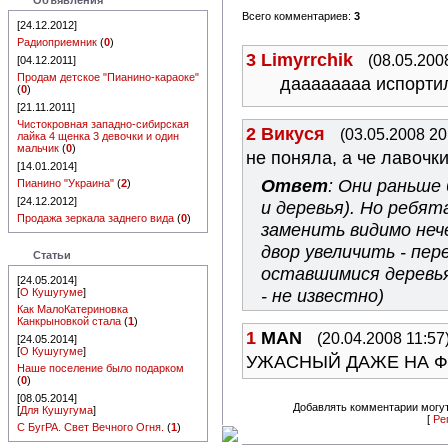
Объявления
Всего комментариев:
3
[24.12.2012]
Радиоприемник
(
0
)
3
Limyrrchik
(08.05.200
[04.12.2011]
Продам детское "Пианино-караоке"
даааааааа испорти
(
0
)
[21.11.2011]
Чистокровная западно-сибирская
2
Викуся
(03.05.2008 20
лайка 4 щенка 3 девочки и один
мальчик
(
0
)
не поняла, а че лавочк
[14.01.2014]
Ответ
: Они раньше 
Пианино "Украина"
(
2
)
[24.12.2012]
и деревья). Но ребят
Продажа зеркала заднего вида
(
0
)
заменить видимо неч
двор увеличить - пере
Статьи
оставшимися деревья
[24.05.2014]
- не известно)
[
О Кушугуме
]
Как МалоКатериновка
Канкрыновкой стала
(
1
)
1
MAN
(20.04.2008 11:57
[24.05.2014]
[
О Кушугуме
]
УЖАСНЫЙ ДАЖЕ НА ФОТО
Наше поселение было подарком
(
0
)
[08.05.2014]
Добавлять комментарии могут
[
Для Кушугума
]
[
Ре
С БугРА. Свет Вечного Огня.
(
1
)