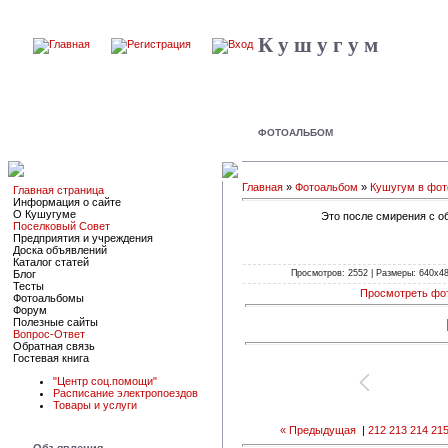
К у ш у г у м
ФОТОАЛЬБОМ
Главная
»
Фотоальбом
»
Кушугум в фот
Главная страница
Информация о сайте
О Кушугуме
Это после смирения с о
Поселковый Совет
Предприятия и учреждения
Доска объявлений
Каталог статей
Просмотров: 2552 | Размеры: 640x480
Блог
Тесты
Просмотреть фо
Фотоальбомы
Форум
Полезные сайты
Вопрос-Ответ
Обратная связь
Гостевая книга
"Центр соц.помощи"
Расписание электропоездов
Товары и услуги
« Предыдущая
|
212
213
214
21