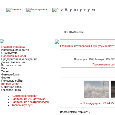
К у ш у г у м
ФОТОАЛЬБОМ
Главная
»
Фотоальбом
»
Кушугум в фото
Главная страница
Информация о сайте
О Кушугуме
Поселковый Совет
Предприятия и учреждения
Просмотров: 208 | Размеры: 905x602px
Доска объявлений
Просмотреть фо
Каталог статей
Блог
Тесты
Фотоальбомы
Форум
Полезные сайты
Вопрос-Ответ
Обратная связь
Гостевая книга
"Центр соц.помощи"
Расписание 207 автобуса
Расписание электропоездов
« Предыдущая
|
73
74
75
Товары и услуги
Всего комментариев:
0