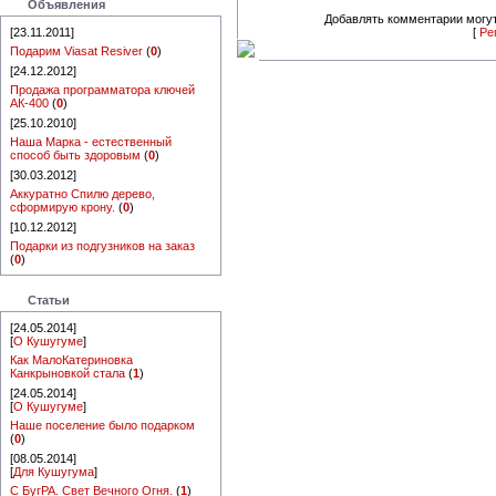
Объявления
Добавлять комментарии могут
[23.11.2011]
[
Ре
Подарим Viasat Resiver
(
0
)
[24.12.2012]
Продажа программатора ключей
АК-400
(
0
)
[25.10.2010]
Наша Марка - естественный
способ быть здоровым
(
0
)
[30.03.2012]
Аккуратно Спилю дерево,
сформирую крону.
(
0
)
[10.12.2012]
Подарки из подгузников на заказ
(
0
)
Статьи
[24.05.2014]
[
О Кушугуме
]
Как МалоКатериновка
Канкрыновкой стала
(
1
)
[24.05.2014]
[
О Кушугуме
]
Наше поселение было подарком
(
0
)
[08.05.2014]
[
Для Кушугума
]
С БугРА. Свет Вечного Огня.
(
1
)