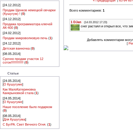
« Предыдущая
|
63
64
65
[24.12.2012]
Продам Щенков немецкой овчарки
Всего комментариев:
1
(Кушугум) !
(
0
)
[24.12.2012]
1
DJan
(14.03.2012 17:23)
Продажа программатора ключей
снег растаял и открыл все, что зи
АК-400
(
0
)
[24.02.2012]
Продам микроволновую печь
(
1
)
Добавлять комментарии могут
[24.12.2012]
[
Ре
Детская ванночка
(
0
)
[08.05.2014]
Срочно продам участок 12
соток!!!!!!!!!!!!!!
(
0
)
Статьи
[24.05.2014]
[
О Кушугуме
]
Как МалоКатериновка
Канкрыновкой стала
(
1
)
[24.05.2014]
[
О Кушугуме
]
Наше поселение было подарком
(
0
)
[08.05.2014]
[
Для Кушугума
]
С БугРА. Свет Вечного Огня.
(
1
)