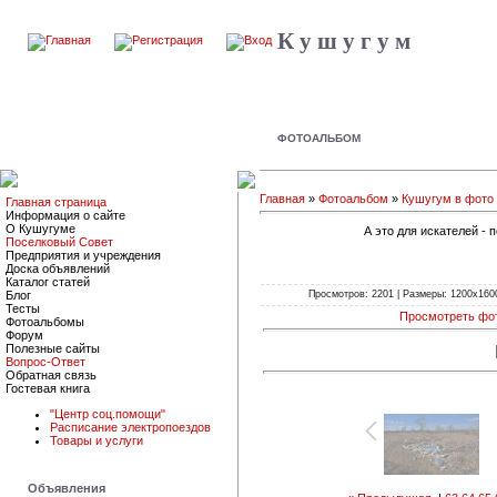
К у ш у г у м
ФОТОАЛЬБОМ
Главная
»
Фотоальбом
»
Кушугум в фото
Главная страница
Информация о сайте
О Кушугуме
А это для искателей -
Поселковый Совет
Предприятия и учреждения
Доска объявлений
Каталог статей
Просмотров: 2201 | Размеры: 1200x1600p
Блог
Тесты
Просмотреть фо
Фотоальбомы
Форум
Полезные сайты
Вопрос-Ответ
Обратная связь
Гостевая книга
"Центр соц.помощи"
Расписание электропоездов
Товары и услуги
Объявления