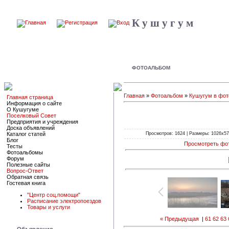
К у ш у г у м
ФОТОАЛЬБОМ
Главная
»
Фотоальбом
»
Кушугум в фот
Главная страница
Информация о сайте
О Кушугуме
Поселковый Совет
Предприятия и учреждения
Доска объявлений
Просмотров: 1624 | Размеры: 1026x575
Каталог статей
Блог
Просмотреть фо
Тесты
Фотоальбомы
Форум
Полезные сайты
Вопрос-Ответ
Обратная связь
Гостевая книга
"Центр соц.помощи"
Расписание электропоездов
Товары и услуги
« Предыдущая
|
61
62
63