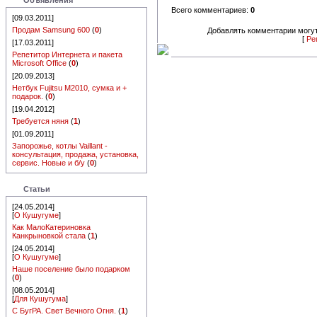
Объявления
Всего комментариев:
0
[09.03.2011]
Продам Samsung 600
(
0
)
Добавлять комментарии могут
[
Ре
[17.03.2011]
Репетитор Интернета и пакета
Microsoft Office
(
0
)
[20.09.2013]
Нетбук Fujitsu M2010, сумка и +
подарок.
(
0
)
[19.04.2012]
Требуется няня
(
1
)
[01.09.2011]
Запорожье, котлы Vaillant -
консультация, продажа, установка,
сервис. Новые и б/у
(
0
)
Статьи
[24.05.2014]
[
О Кушугуме
]
Как МалоКатериновка
Канкрыновкой стала
(
1
)
[24.05.2014]
[
О Кушугуме
]
Наше поселение было подарком
(
0
)
[08.05.2014]
[
Для Кушугума
]
С БугРА. Свет Вечного Огня.
(
1
)