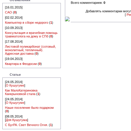
Объявления
Всего комментариев:
0
[16.01.2015]
Добавлять комментарии могут
САО
(
0
)
[
Ре
[02.02.2014]
Компьютер в сборе недорого
(
1
)
[10.09.2013]
Консультация и врачебная помощь
травматолога на дому в СПб
(
0
)
[17.08.2014]
Листовой поликарбонат (сотовый,
монолитный, тепличный).
Адресная доставка
(
0
)
[19.04.2013]
Квартира в Феодосии
(
0
)
Статьи
[24.05.2014]
[
О Кушугуме
]
Как МалоКатериновка
Канкрыновкой стала
(
1
)
[24.05.2014]
[
О Кушугуме
]
Наше поселение было подарком
(
0
)
[08.05.2014]
[
Для Кушугума
]
С БугРА. Свет Вечного Огня.
(
1
)