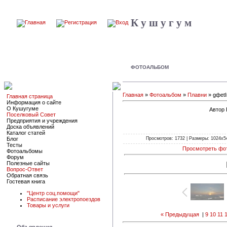
К у ш у г у м
ФОТОАЛЬБОМ
Главная
»
Фотоальбом
»
Плавни
» gфet
Главная страница
Информация о сайте
О Кушугуме
Автор 
Поселковый Совет
Предприятия и учреждения
Доска объявлений
Каталог статей
Просмотров: 1732 | Размеры: 1024x543
Блог
Тесты
Просмотреть фо
Фотоальбомы
Форум
Полезные сайты
Вопрос-Ответ
Обратная связь
Гостевая книга
"Центр соц.помощи"
Расписание электропоездов
Товары и услуги
« Предыдущая
|
9
10
11